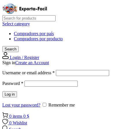
Select category
Compradores por país
Compradores por producto
Search
Login / Register
Sign in
Create an Account
Required
Username or email address
*
Required
Password
*
Log in
Lost your password?
Remember me
0
items
0
$
0
Wishlist