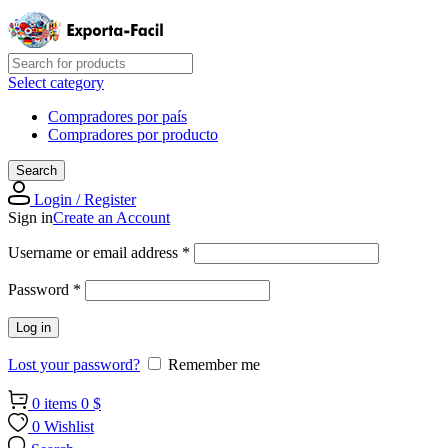
Select category
Compradores por país
Compradores por producto
Search
Login / Register
Sign in
Create an Account
Required
Username or email address
*
Required
Password
*
Log in
Lost your password?
Remember me
0
items
0
$
0
Wishlist