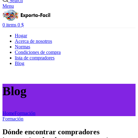
Search
Menu
0
items
0
$
Hogar
Acerca de nosotros
Normas
Condiciones de compra
lista de compradores
Blog
Blog
Home
Formación
Formación
Dónde encontrar compradores