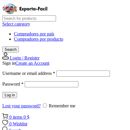
Select category
Compradores por país
Compradores por producto
Search
Login / Register
Sign in
Create an Account
Required
Username or email address
*
Required
Password
*
Log in
Lost your password?
Remember me
0
items
0
$
0
Wishlist