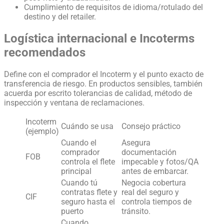
Cumplimiento de requisitos de idioma/rotulado del
destino y del retailer.
Logística internacional e Incoterms
recomendados
Define con el comprador el Incoterm y el punto exacto de
transferencia de riesgo. En productos sensibles, también
acuerda por escrito tolerancias de calidad, método de
inspección y ventana de reclamaciones.
Incoterm
Cuándo se usa
Consejo práctico
(ejemplo)
Cuando el
Asegura
comprador
documentación
FOB
controla el flete
impecable y fotos/QA
principal
antes de embarcar.
Cuando tú
Negocia cobertura
contratas flete y
real del seguro y
CIF
seguro hasta el
controla tiempos de
puerto
tránsito.
Cuando