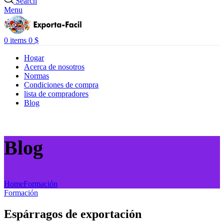
Search
Menu
0
items
0
$
Hogar
Acerca de nosotros
Normas
Condiciones de compra
lista de compradores
Blog
Blog
Home
Formación
Formación
Espárragos de exportación