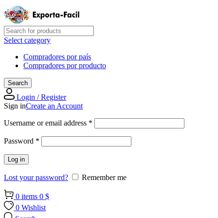
Select category
Compradores por país
Compradores por producto
Search
Login / Register
Sign in
Create an Account
Required
Username or email address
*
Required
Password
*
Log in
Lost your password?
Remember me
0
items
0
$
0
Wishlist