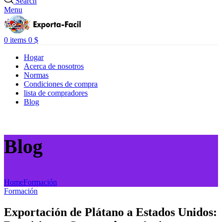
Search
Menu
0
items
0
$
Hogar
Acerca de nosotros
Normas
Condiciones de compra
lista de compradores
Blog
Blog
Home
Formación
Formación
Exportación de Plátano a Estados Unidos: