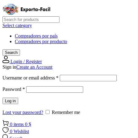
Select category
Compradores por país
Compradores por producto
Search
Login / Register
Sign in
Create an Account
Required
Username or email address
*
Required
Password
*
Log in
Lost your password?
Remember me
0
items
0
$
0
Wishlist