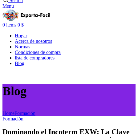
Search
Menu
0
items
0
$
Hogar
Acerca de nosotros
Normas
Condiciones de compra
lista de compradores
Blog
Blog
Home
Formación
Formación
Dominando el Incoterm EXW: La Clave