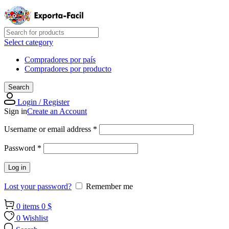
Select category
Compradores por país
Compradores por producto
Search
Login / Register
Sign in
Create an Account
Required
Username or email address
*
Required
Password
*
Log in
Lost your password?
Remember me
0
items
0
$
0
Wishlist