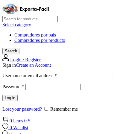
Select category
Compradores por país
Compradores por producto
Search
Login / Register
Sign in
Create an Account
Required
Username or email address
*
Required
Password
*
Log in
Lost your password?
Remember me
0
items
0
$
0
Wishlist