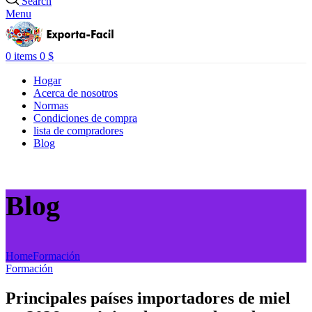
Search
Menu
0
items
0
$
Hogar
Acerca de nosotros
Normas
Condiciones de compra
lista de compradores
Blog
Blog
Home
Formación
Formación
Principales países importadores de miel