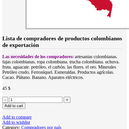
Lista de compradores de productos colombianos
de exportación
Las necesidades de los compradores:
artesanias colombianas.
fajas colombianas. ropa colombiana. trucha colombiana. uchuva.
fruta. aguacate. petróleo. el carbón. las flores. el oro. Minerales
Petróleo crudo. Ferroníquel. Esmeraldas. Productos agrícolas.
Cacao. Plátano. Banano. Aparatos eléctricos.
45
$
Lista
de
Add to cart
compradores
de
Add to compare
productos
Add to wishlist
colombianos
Category:
Compradores por país