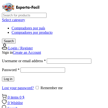
Select category
Compradores por país
Compradores por producto
Search
Login / Register
Sign in
Create an Account
Required
Username or email address
*
Required
Password
*
Log in
Lost your password?
Remember me
0
items
0
$
0
Wishlist