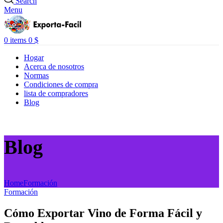
Search
Menu
0
items
0
$
Hogar
Acerca de nosotros
Normas
Condiciones de compra
lista de compradores
Blog
Blog
Home
Formación
Formación
Cómo Exportar Vino de Forma Fácil y