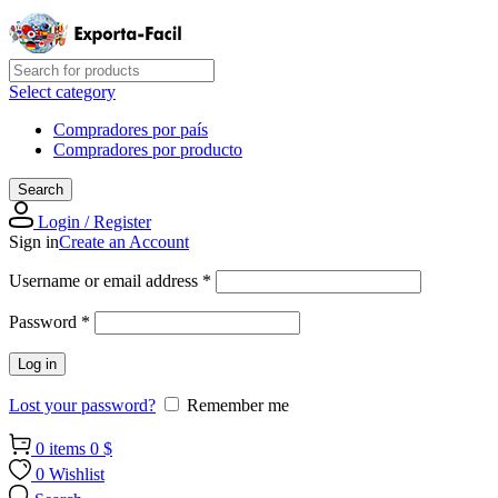
Select category
Compradores por país
Compradores por producto
Search
Login / Register
Sign in
Create an Account
Required
Username or email address
*
Required
Password
*
Log in
Lost your password?
Remember me
0
items
0
$
0
Wishlist