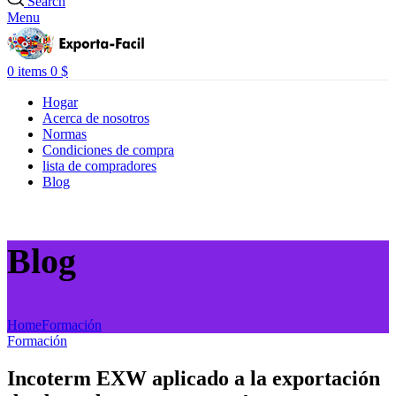
Search
Menu
0
items
0
$
Hogar
Acerca de nosotros
Normas
Condiciones de compra
lista de compradores
Blog
Blog
Home
Formación
Formación
Incoterm EXW aplicado a la exportación