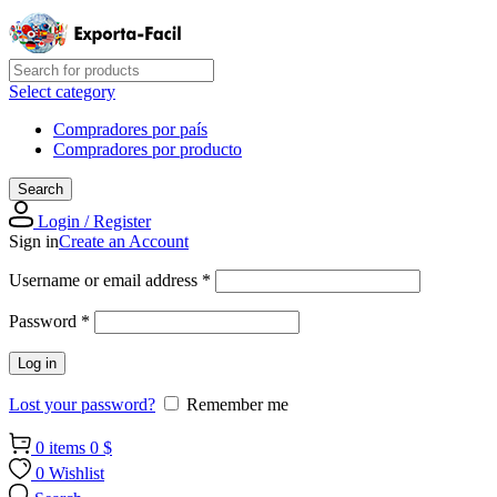
Select category
Compradores por país
Compradores por producto
Search
Login / Register
Sign in
Create an Account
Required
Username or email address
*
Required
Password
*
Log in
Lost your password?
Remember me
0
items
0
$
0
Wishlist