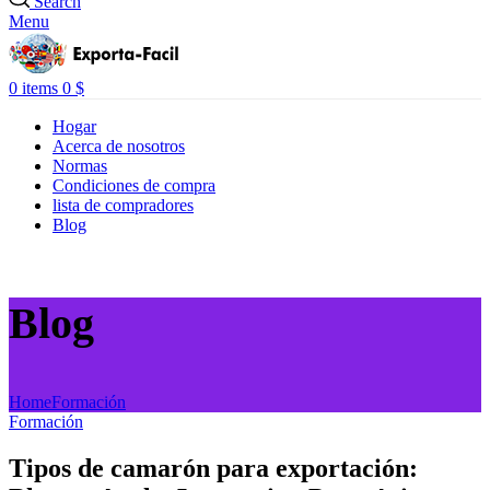
Search
Menu
0
items
0
$
Hogar
Acerca de nosotros
Normas
Condiciones de compra
lista de compradores
Blog
Blog
Home
Formación
Formación
Tipos de camarón para exportación: