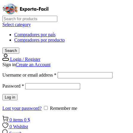
Select category
Compradores por país
Compradores por producto
Search
Login / Register
Sign in
Create an Account
Required
Username or email address
*
Required
Password
*
Log in
Lost your password?
Remember me
0
items
0
$
0
Wishlist