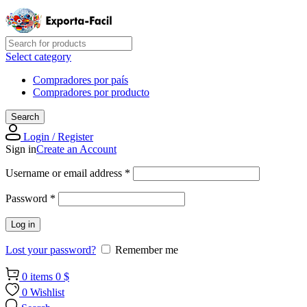
Select category
Compradores por país
Compradores por producto
Search
Login / Register
Sign in
Create an Account
Required
Username or email address
*
Required
Password
*
Log in
Lost your password?
Remember me
0
items
0
$
0
Wishlist