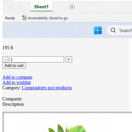
195
$
Lista
verificada
Add to cart
de
compradores
Add to compare
e
Add to wishlist
importadores
Category:
Compradores por producto
de
fresas
Compartir:
de
Description
tres
mercados
internacionales
clave
quantity