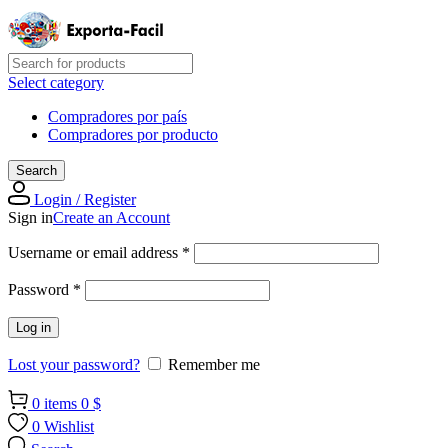
Select category
Compradores por país
Compradores por producto
Search
Login / Register
Sign in
Create an Account
Required
Username or email address
*
Required
Password
*
Log in
Lost your password?
Remember me
0
items
0
$
0
Wishlist