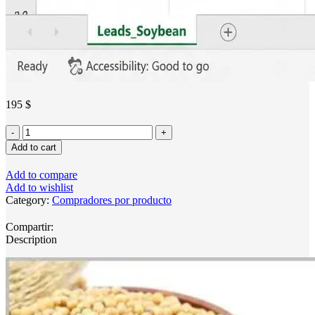
195
$
Lista
verificada
Add to cart
de
compradores
Add to compare
e
Add to wishlist
importadores
Category:
Compradores por producto
de
soja
Compartir:
de
Description
ocho
mercados
internacionales
clave
quantity